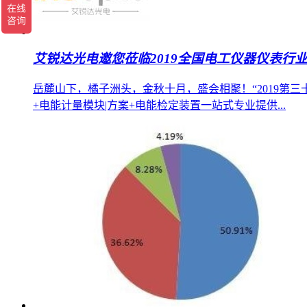
艾锐达光电邀您莅临2019全国电工仪器仪表行
岳麓山下，橘子洲头，金秋十月，盛会相聚！“2019第三
+电能计量模块|方案+电能检定装置一站式专业提供...