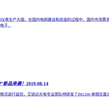
量仪表生产大国，在国内电网建设和改造的过程中，国内市场需
...
块”新品来袭！
2019-08-14
况进行监控，艾锐达光电专业团队特研发了IM1266 单相交